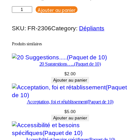
Ajouter au panier
quantité
de
NA
SKU:
FR-2306
Category:
Dépliants
et
les
Produits similaires
personnes
en
sevrage
20 Suggestions…..(Paquet de 10)
assisté(Paquet
$
2.00
de
Ajouter au panier
10)
Acceptation, foi et rétablissement(Paquet de 10)
$
5.00
Ajouter au panier
Accessibilité et besoins spécifiques(Paquet de 10)