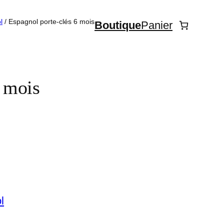
l
/ Espagnol porte-clés 6 mois
Boutique
Panier
6 mois
l