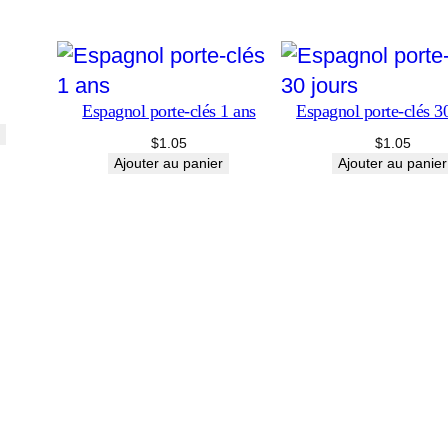
clés
6
mois
Espagnol porte-clés 1 ans
Espagnol porte-clés 30
$
1.05
$
1.05
Ajouter au panier
Ajouter au panier