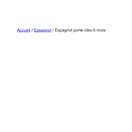
Aller
au
contenu
Accueil
/
Espagnol
/ Espagnol porte-clés 6 mois