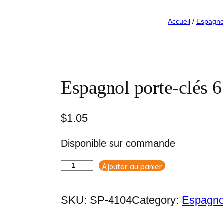
Accueil
/
Espagno
Espagnol porte-clés 
$
1.05
Disponible sur commande
Ajouter au panier
quantité
de
Espagnol
SKU:
SP-4104
Category:
Espagno
porte-