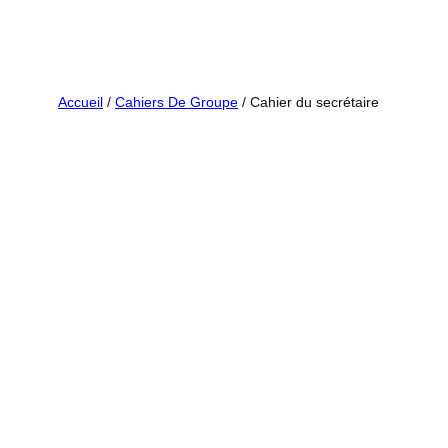
Aller
au
contenu
Accueil
/
Cahiers De Groupe
/ Cahier du secrétaire